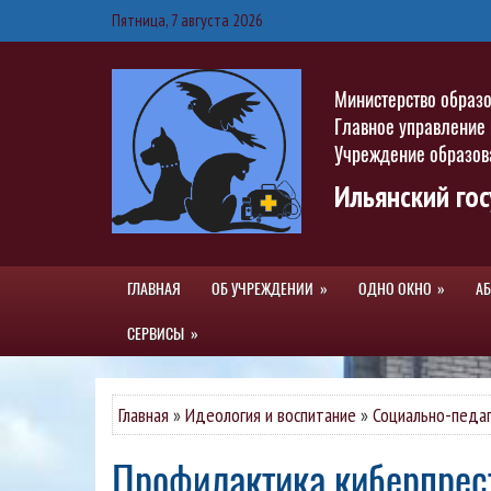
Пятница, 7 августа 2026
Министерство образ
Главное управление
Учреждение образов
Ильянский го
ГЛАВНАЯ
ОБ УЧРЕЖДЕНИИ
ОДНО ОКНО
А
СЕРВИСЫ
Главная
»
Идеология и воспитание
»
Социально-педа
Профилактика киберпре