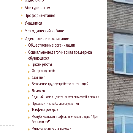
Абитуриентам
Профориентация
Учащимся
Методический кабинет
Идеология и воспитание
Общественные организации
Социально-педагогическая поддержка
обучающихся
График работы
Осторожно, спайс
Сваттинг
Безопасное трудоустройство за границей
Листовки
Единый номер центра психологической помощи
Профилактика киберпреступлений
Телефоны доверия
Республиканская профилактическая акция "Дом
без насилия!"
Региональная карта помощи