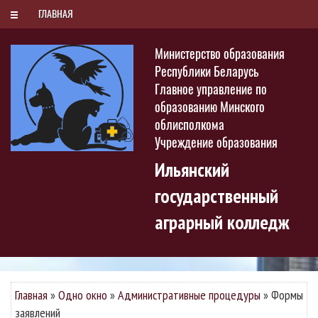
РУС
БЕЛ
ENG
Четверг, 6 августа 2026
ГЛАВНАЯ
Министерство образования
Республики Беларусь
Главное управление по
образованию Минского
облисполкома
Учреждение образования
Ильянский
государственный
аграрный колледж
Главная
»
Одно окно
»
Административные процедуры
»
Формы
заявлений