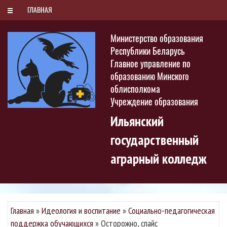
РУС
БЕЛ
ENG
Суббота, 8 августа 2026
ГЛАВНАЯ
Министерство образования
Республики Беларусь
Главное управление по
образованию Минского
облисполкома
Учреждение образования
Ильянский
государственный
аграрный колледж
Главная
»
Идеология и воспитание
»
Социально-педагогическая
поддержка обучающихся
»
Осторожно, спайс